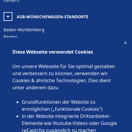
Fördern
ASB-WÜNSCHEWAGEN-STANDORTE
Baden-Württemberg
Bayern
✕
Berlin
Brandenburg
Diese Webseite verwendet Cookies
Bremen
Hamburg
Um unsere Webseite für Sie optimal gestalten
Hessen
und verbessern zu können, verwenden wir
Mecklenburg-Vorpommern
Cookies & ähnliche Technologien. Dies dient
Niedersachsen
unter anderem dazu
Nordrhein-Westfalen
Rheinland-Pfalz
Grundfunktionen der Website zu
Saarland
ermöglichen („funktionale Cookies“)
Sachsen
in der Website integrierte Drittanbieter-
Sachsen-Anhalt
Elemente wie Youtube-Videos oder Google
Schleswig-Holstein
reCaptcha zugänglich zu machen