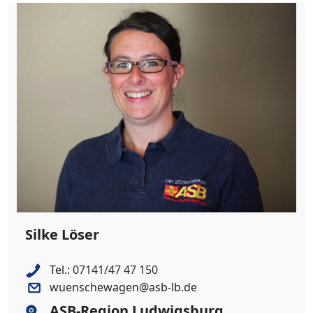
Silke Löser
Tel.:
07141/47 47 150
wuenschewagen@asb-lb.de
ASB-Region Ludwigsburg