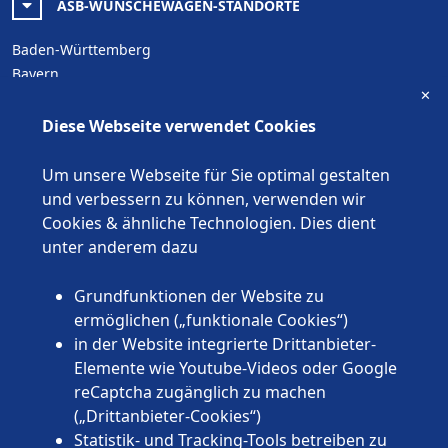
ASB-WÜNSCHEWAGEN-STANDORTE
Baden-Württemberg
Bayern
✕
Berlin
Brandenburg
Diese Webseite verwendet Cookies
Bremen
Hamburg
Um unsere Webseite für Sie optimal gestalten
Hessen
und verbessern zu können, verwenden wir
Mecklenburg-Vorpommern
Cookies & ähnliche Technologien. Dies dient
Niedersachsen
unter anderem dazu
Nordrhein-Westfalen
Rheinland-Pfalz
Grundfunktionen der Website zu
Saarland
ermöglichen („funktionale Cookies“)
Sachsen
in der Website integrierte Drittanbieter-
Sachsen-Anhalt
Elemente wie Youtube-Videos oder Google
Schleswig-Holstein
reCaptcha zugänglich zu machen
Thüringen
(„Drittanbieter-Cookies“)
Statistik- und Tracking-Tools betreiben zu