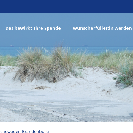
Das bewirkt Ihre Spende
Wunscherfüller:in werden
chewagen Brandenburg