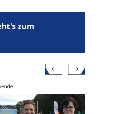
eht's zum
pende
Spende