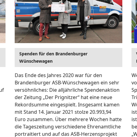
Spenden für den Brandenburger
Wünschewagen
Das Ende des Jahres 2020 war für den
We
Brandenburger ASB-Wünschewagen ein sehr
vo
uf
versöhnliches: Die alljährliche Spendenaktion
Sp
der Zeitung „Der Prignitzer“ hat eine neue
Tr
Rekordsumme eingespielt. Insgesamt kamen
Wü
mit Stand 14. Januar 2021 stolze 20.993,94
is
Euro zusammen. Über mehrere Wochen hatte
is
die Tageszeitung verschiedene Ehrenamtliche
be
portraitiert und auf das ASB-Herzensprojekt
„W