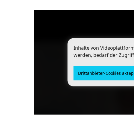
Inhalte von Videoplattfor
Inhalte von Videoplattfor
werden, bedarf der Zugrif
werden, bedarf der Zugrif
Drittanbieter-Cookies akzep
Drittanbieter-Cookies akzep