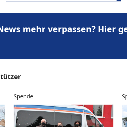
News mehr verpassen? Hier g
tützer
Spende
S