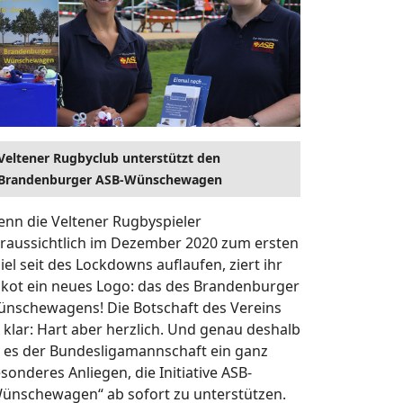
Veltener Rugbyclub unterstützt den
Erfolgrei
Brandenburger ASB-Wünschewagen
„Bitte helf
nn die Veltener Rugbyspieler
Mund-Nase
raussichtlich im Dezember 2020 zum ersten
Einrichtun
iel seit des Lockdowns auflaufen, ziert ihr
Facebook-H
ikot ein neues Logo: das des Brandenburger
Frankfurt (
nschewagens! Die Botschaft des Vereins
einzigarti
t klar: Hart aber herzlich. Und genau deshalb
Corona-Kri
t es der Bundesligamannschaft ein ganz
für den A
sonderes Anliegen, die Initiative ASB-
Mehr le
ünschewagen“ ab sofort zu unterstützen.