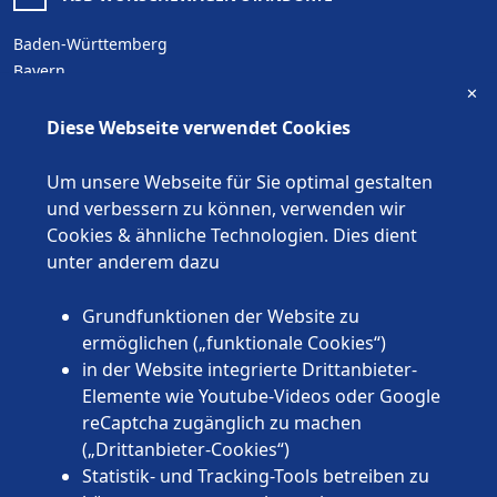
Baden-Württemberg
Bayern
✕
Berlin
Brandenburg
Diese Webseite verwendet Cookies
Bremen
Hamburg
Um unsere Webseite für Sie optimal gestalten
Hessen
und verbessern zu können, verwenden wir
Mecklenburg-Vorpommern
Cookies & ähnliche Technologien. Dies dient
Niedersachsen
unter anderem dazu
Nordrhein-Westfalen
Rheinland-Pfalz
Grundfunktionen der Website zu
Saarland
ermöglichen („funktionale Cookies“)
Sachsen
in der Website integrierte Drittanbieter-
Sachsen-Anhalt
Elemente wie Youtube-Videos oder Google
Schleswig-Holstein
reCaptcha zugänglich zu machen
Thüringen
(„Drittanbieter-Cookies“)
Statistik- und Tracking-Tools betreiben zu