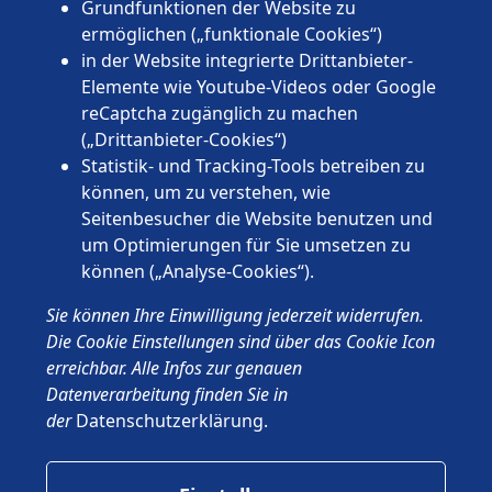
Rheinland-Pfalz
Grundfunktionen der Website zu
Saarland
ermöglichen („funktionale Cookies“)
Sachsen
in der Website integrierte Drittanbieter-
Sachsen-Anhalt
Elemente wie Youtube-Videos oder Google
Schleswig-Holstein
reCaptcha zugänglich zu machen
Thüringen
(„Drittanbieter-Cookies“)
Statistik- und Tracking-Tools betreiben zu
können, um zu verstehen, wie
Seitenbesucher die Website benutzen und
um Optimierungen für Sie umsetzen zu
können („Analyse-Cookies“).
© 2026 Wünschewagen, ein ehrenamtliches Projekt des ASB
Sie können Ihre Einwilligung jederzeit widerrufen.
Deutschland e.V.
Impressum
Die Cookie Einstellungen sind über das Cookie Icon
Datenschutz
erreichbar. Alle Infos zur genauen
ASB.de
Datenverarbeitung finden Sie in
der
Datenschutzerklärung
.