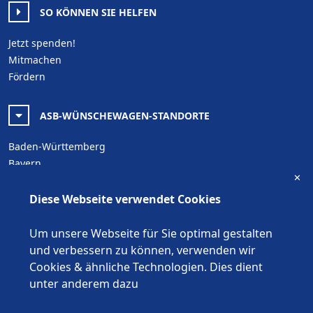
SO KÖNNEN SIE HELFEN
Jetzt spenden!
Mitmachen
Fördern
ASB-WÜNSCHEWAGEN-STANDORTE
Baden-Württemberg
Bayern
✕
Berlin
Brandenburg
Diese Webseite verwendet Cookies
Bremen
Hamburg
Um unsere Webseite für Sie optimal gestalten
Hessen
und verbessern zu können, verwenden wir
Mecklenburg-Vorpommern
Cookies & ähnliche Technologien. Dies dient
Niedersachsen
unter anderem dazu
Nordrhein-Westfalen