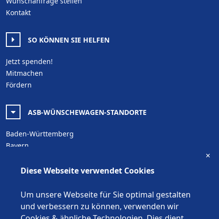
Wunschanfrage stellen
Kontakt
SO KÖNNEN SIE HELFEN
Jetzt spenden!
Mitmachen
Fördern
ASB-WÜNSCHEWAGEN-STANDORTE
Baden-Württemberg
Bayern
✕
Berlin
Brandenburg
Diese Webseite verwendet Cookies
Bremen
Hamburg
Um unsere Webseite für Sie optimal gestalten
Hessen
und verbessern zu können, verwenden wir
Mecklenburg-Vorpommern
Cookies & ähnliche Technologien. Dies dient