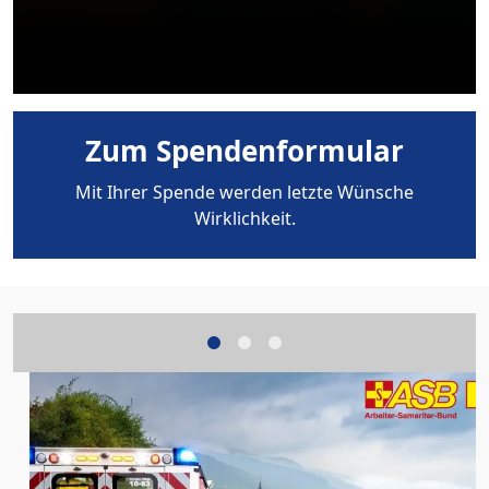
Sterbender: Der Erlös von „Weihnachtszeit“ kommt
dem niedersächsischen ASB-Ehrenamtsprojekt „Der
ASB-Wünschewagen“ zugute.
Zum Spendenformular
Mit Ihrer Spende werden letzte Wünsche
Wirklichkeit.