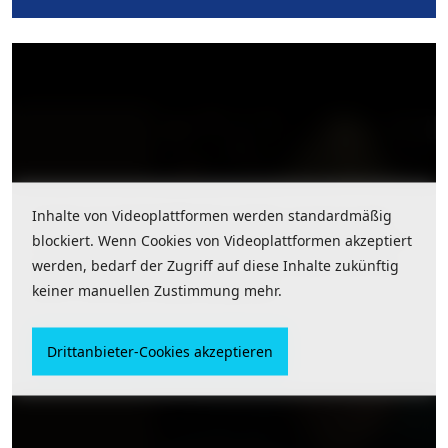
Inhalte von Videoplattformen werden standardmäßig
Inhalte von Videoplattformen werden standardmäßig
blockiert. Wenn Cookies von Videoplattformen akzeptiert
blockiert. Wenn Cookies von Videoplattformen akzeptiert
werden, bedarf der Zugriff auf diese Inhalte zukünftig
werden, bedarf der Zugriff auf diese Inhalte zukünftig
keiner manuellen Zustimmung mehr.
keiner manuellen Zustimmung mehr.
Leon Brajes Weihnachtssong
macht letzte Wünsche wahr
Drittanbieter-Cookies akzeptieren
Drittanbieter-Cookies akzeptieren
Sänger Leon Braje aus Hannover hat einen
Weihnachtssong geschrieben. Und der hört sich nicht
nur sehr gut an, er erfüllt auch letzte Wünsche