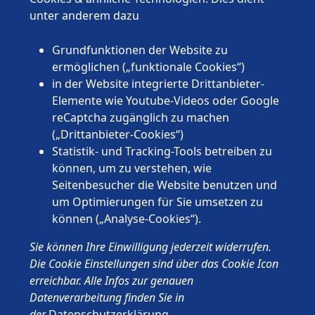
Niedersachsen
unter anderem dazu
Nordrhein-Westfalen
Rheinland-Pfalz
Grundfunktionen der Website zu
Saarland
ermöglichen („funktionale Cookies“)
Sachsen
in der Website integrierte Drittanbieter-
Sachsen-Anhalt
Elemente wie Youtube-Videos oder Google
Schleswig-Holstein
reCaptcha zugänglich zu machen
Thüringen
(„Drittanbieter-Cookies“)
Statistik- und Tracking-Tools betreiben zu
können, um zu verstehen, wie
Seitenbesucher die Website benutzen und
um Optimierungen für Sie umsetzen zu
können („Analyse-Cookies“).
© 2026 Wünschewagen, ein ehrenamtliches Projekt des ASB
Sie können Ihre Einwilligung jederzeit widerrufen.
Deutschland e.V.
Impressum
Die Cookie Einstellungen sind über das Cookie Icon
Datenschutz
erreichbar. Alle Infos zur genauen
ASB.de
Datenverarbeitung finden Sie in
der
Datenschutzerklärung
.