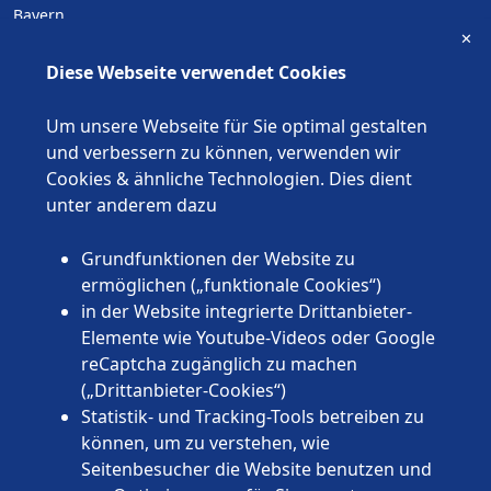
Bayern
✕
Berlin
Brandenburg
Diese Webseite verwendet Cookies
Bremen
Hamburg
Um unsere Webseite für Sie optimal gestalten
Hessen
und verbessern zu können, verwenden wir
Mecklenburg-Vorpommern
Cookies & ähnliche Technologien. Dies dient
Niedersachsen
unter anderem dazu
Nordrhein-Westfalen
Rheinland-Pfalz
Grundfunktionen der Website zu
Saarland
ermöglichen („funktionale Cookies“)
Sachsen
in der Website integrierte Drittanbieter-
Sachsen-Anhalt
Elemente wie Youtube-Videos oder Google
Schleswig-Holstein
reCaptcha zugänglich zu machen
Thüringen
(„Drittanbieter-Cookies“)
Statistik- und Tracking-Tools betreiben zu
können, um zu verstehen, wie
Seitenbesucher die Website benutzen und