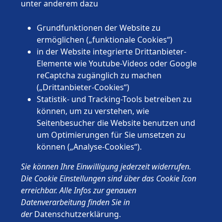
Niedersachsen
unter anderem dazu
Nordrhein-Westfalen
Rheinland-Pfalz
Grundfunktionen der Website zu
Saarland
ermöglichen („funktionale Cookies“)
Sachsen
in der Website integrierte Drittanbieter-
Sachsen-Anhalt
Elemente wie Youtube-Videos oder Google
Schleswig-Holstein
reCaptcha zugänglich zu machen
Thüringen
(„Drittanbieter-Cookies“)
Statistik- und Tracking-Tools betreiben zu
können, um zu verstehen, wie
Seitenbesucher die Website benutzen und
um Optimierungen für Sie umsetzen zu
können („Analyse-Cookies“).
© 2026 Wünschewagen, ein ehrenamtliches Projekt des ASB
Sie können Ihre Einwilligung jederzeit widerrufen.
Deutschland e.V.
Impressum
Die Cookie Einstellungen sind über das Cookie Icon
Datenschutz
erreichbar. Alle Infos zur genauen
ASB.de
Datenverarbeitung finden Sie in
der
Datenschutzerklärung
.