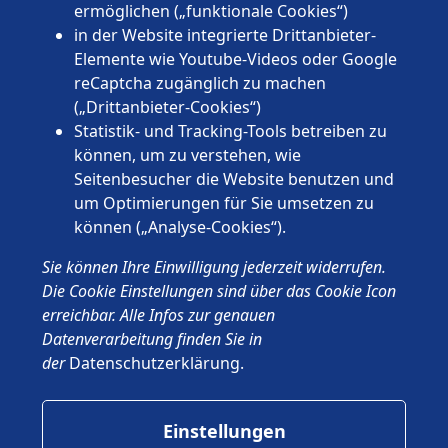
Saarland
ermöglichen („funktionale Cookies“)
Sachsen
in der Website integrierte Drittanbieter-
Sachsen-Anhalt
Elemente wie Youtube-Videos oder Google
Schleswig-Holstein
reCaptcha zugänglich zu machen
Thüringen
(„Drittanbieter-Cookies“)
Statistik- und Tracking-Tools betreiben zu
können, um zu verstehen, wie
Seitenbesucher die Website benutzen und
um Optimierungen für Sie umsetzen zu
können („Analyse-Cookies“).
© 2026 Wünschewagen, ein ehrenamtliches Projekt des ASB
Sie können Ihre Einwilligung jederzeit widerrufen.
Deutschland e.V.
Impressum
Die Cookie Einstellungen sind über das Cookie Icon
Datenschutz
erreichbar. Alle Infos zur genauen
ASB.de
Datenverarbeitung finden Sie in
der
Datenschutzerklärung
.
Einstellungen