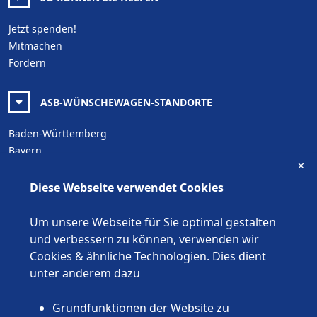
Jetzt spenden!
Mitmachen
Fördern
ASB-WÜNSCHEWAGEN-STANDORTE
Baden-Württemberg
Bayern
✕
Berlin
Brandenburg
Diese Webseite verwendet Cookies
Bremen
Hamburg
Um unsere Webseite für Sie optimal gestalten
Hessen
und verbessern zu können, verwenden wir
Mecklenburg-Vorpommern
Cookies & ähnliche Technologien. Dies dient
Niedersachsen
unter anderem dazu
Nordrhein-Westfalen
Rheinland-Pfalz
Grundfunktionen der Website zu