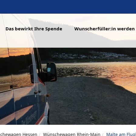
Das bewirkt Ihre Spende
Wunscherfüller:in werden
chewagen Hessen
Wünschewagen Rhein-Main
Malte am Flug