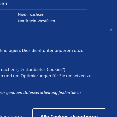
ORTE
Niedersachsen
Nordrhein-Westfalen
Rheinland-Pfalz
✕
Saarland
Sachsen
Sachsen-Anhalt
chnologien. Dies dient unter anderem dazu
Schleswig-Holstein
Thüringen
machen („Drittanbieter-Cookies“)
tzen und um Optimierungen für Sie umsetzen zu
s zur genauen Datenverarbeitung finden Sie in
akzeptieren
Alle Cookies akzeptieren