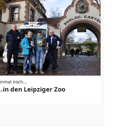
inmal noch...
Einmal noch..
...in den Leipziger Zoo
...den Ki
zujubeln