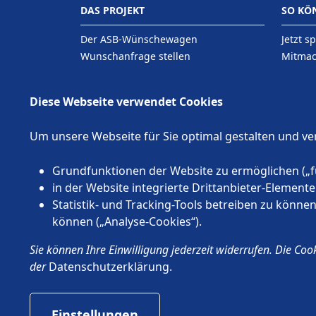
DAS PROJEKT
SO KÖ
Der ASB-Wünschewagen
Jetzt s
Wunschanfrage stellen
Mitma
Kontakt
Förder
Diese Webseite verwendet Cookies
Um unsere Webseite für Sie optimal gestalten und v
Grundfunktionen der Website zu ermöglichen („f
in der Website integrierte Drittanbieter-Elemen
Statistik- und Tracking-Tools betreiben zu könn
können („Analyse-Cookies“).
Sie können Ihre Einwilligung jederzeit widerrufen. Die Coo
© 2026 Wünschewagen, ein ehrenamtliches Projek
der
Datenschutzerklärung
.
Impressum
Datenschutz
ASB.de
Einstellungen