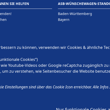
NNEN SIE HELFEN
ASB-WÜNSCHEWAGEN-STAND
penden!
Baden-Württemberg
chen
Bayern
n
Berlin
Brandenburg
Bremen
Hamburg
erbessern zu können, verwenden wir Cookies & ähnliche Te
Hessen
Mecklenburg-Vorpommern
unktionale Cookies“)
te wie Youtube-Videos oder Google reCaptcha zugänglich zu 
en, um zu verstehen, wie Seitenbesucher die Website benu
kie Einstellungen sind über das Cookie Icon erreichbar. Alle Info
t des ASB Deutschland e.V.
Nur funktionale Cookies 