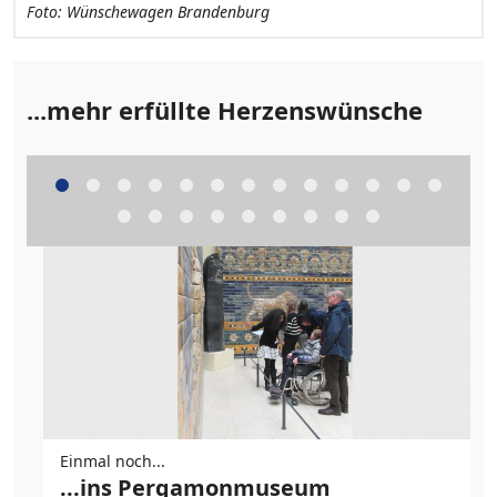
Foto: Wünschewagen Brandenburg
Foto: Wünschewagen Brandenburg
Foto: Wünschewagen Brandenburg
...mehr erfüllte Herzenswünsche
Einmal noch...
...ins Pergamonmuseum