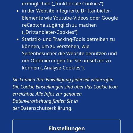
Saarland
ermöglichen („funktionale Cookies“)
Sachsen
in der Website integrierte Drittanbieter-
Sachsen-Anhalt
Elemente wie Youtube-Videos oder Google
Schleswig-Holstein
reCaptcha zugänglich zu machen
Thüringen
(„Drittanbieter-Cookies“)
Statistik- und Tracking-Tools betreiben zu
können, um zu verstehen, wie
Seitenbesucher die Website benutzen und
um Optimierungen für Sie umsetzen zu
können („Analyse-Cookies“).
© 2026 Wünschewagen, ein ehrenamtliches Projekt des ASB
Sie können Ihre Einwilligung jederzeit widerrufen.
Deutschland e.V.
Impressum
Die Cookie Einstellungen sind über das Cookie Icon
Datenschutz
erreichbar. Alle Infos zur genauen
ASB.de
Datenverarbeitung finden Sie in
der
Datenschutzerklärung
.
Einstellungen