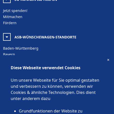
Jetzt spenden!
Mitmachen
Fördern
ASB-WÜNSCHEWAGEN-STANDORTE
Baden-Württemberg
Bayern
✕
Berlin
Brandenburg
Diese Webseite verwendet Cookies
Bremen
Hamburg
Um unsere Webseite für Sie optimal gestalten
Hessen
und verbessern zu können, verwenden wir
Mecklenburg-Vorpommern
Cookies & ähnliche Technologien. Dies dient
Niedersachsen
unter anderem dazu
Nordrhein-Westfalen
Rheinland-Pfalz
Grundfunktionen der Website zu