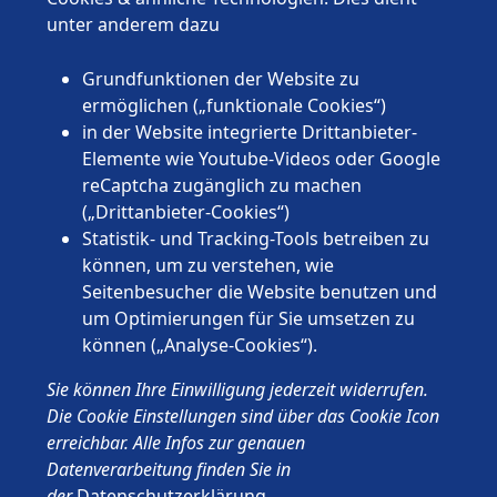
Niedersachsen
unter anderem dazu
Nordrhein-Westfalen
Rheinland-Pfalz
Grundfunktionen der Website zu
Saarland
ermöglichen („funktionale Cookies“)
Sachsen
in der Website integrierte Drittanbieter-
Sachsen-Anhalt
Elemente wie Youtube-Videos oder Google
Schleswig-Holstein
reCaptcha zugänglich zu machen
Thüringen
(„Drittanbieter-Cookies“)
Statistik- und Tracking-Tools betreiben zu
können, um zu verstehen, wie
Seitenbesucher die Website benutzen und
um Optimierungen für Sie umsetzen zu
können („Analyse-Cookies“).
© 2026 Wünschewagen, ein ehrenamtliches Projekt des ASB
Sie können Ihre Einwilligung jederzeit widerrufen.
Deutschland e.V.
Impressum
Die Cookie Einstellungen sind über das Cookie Icon
Datenschutz
erreichbar. Alle Infos zur genauen
ASB.de
Datenverarbeitung finden Sie in
der
Datenschutzerklärung
.