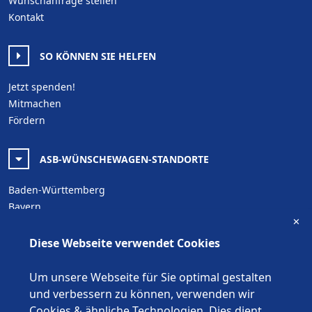
Wunschanfrage stellen
Kontakt
SO KÖNNEN SIE HELFEN
Jetzt spenden!
Mitmachen
Fördern
ASB-WÜNSCHEWAGEN-STANDORTE
Baden-Württemberg
Bayern
✕
Berlin
Brandenburg
Diese Webseite verwendet Cookies
Bremen
Hamburg
Um unsere Webseite für Sie optimal gestalten
Hessen
und verbessern zu können, verwenden wir
Mecklenburg-Vorpommern
Cookies & ähnliche Technologien. Dies dient