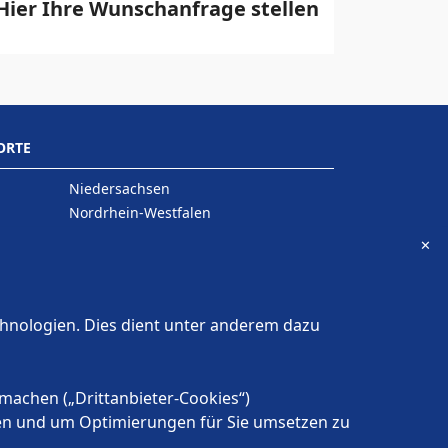
Hier Ihre Wunschanfrage stellen
ORTE
Niedersachsen
Nordrhein-Westfalen
Rheinland-Pfalz
✕
Saarland
Sachsen
Sachsen-Anhalt
chnologien. Dies dient unter anderem dazu
Schleswig-Holstein
Thüringen
machen („Drittanbieter-Cookies“)
tzen und um Optimierungen für Sie umsetzen zu