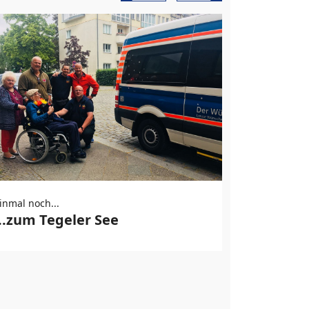
Zur Hoch
inmal noch...
...zum Tegeler See