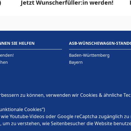
)
Jetzt Wunscherfüller:in werden!
NNEN SIE HELFEN
ASB-WÜNSCHEWAGEN-STAND
penden!
Baden-Württemberg
chen
Bayern
n
Berlin
Brandenburg
Bremen
Hamburg
erbessern zu können, verwenden wir Cookies & ähnliche Te
Hessen
Mecklenburg-Vorpommern
unktionale Cookies“)
te wie Youtube-Videos oder Google reCaptcha zugänglich zu 
en, um zu verstehen, wie Seitenbesucher die Website benu