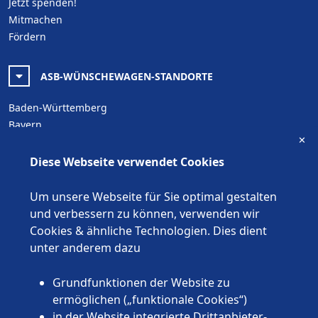
Jetzt spenden!
Mitmachen
Fördern
ASB-WÜNSCHEWAGEN-STANDORTE
Baden-Württemberg
Bayern
✕
Berlin
Brandenburg
Diese Webseite verwendet Cookies
Bremen
Hamburg
Um unsere Webseite für Sie optimal gestalten
Hessen
und verbessern zu können, verwenden wir
Mecklenburg-Vorpommern
Cookies & ähnliche Technologien. Dies dient
Niedersachsen
unter anderem dazu
Nordrhein-Westfalen
Rheinland-Pfalz
Grundfunktionen der Website zu
Saarland
ermöglichen („funktionale Cookies“)
Sachsen
in der Website integrierte Drittanbieter-