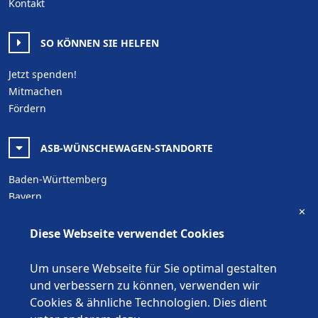
Kontakt
SO KÖNNEN SIE HELFEN
Jetzt spenden!
Mitmachen
Fördern
ASB-WÜNSCHEWAGEN-STANDORTE
Baden-Württemberg
Bayern
✕
Berlin
Brandenburg
Diese Webseite verwendet Cookies
Bremen
Hamburg
Um unsere Webseite für Sie optimal gestalten
Hessen
und verbessern zu können, verwenden wir
Mecklenburg-Vorpommern
Cookies & ähnliche Technologien. Dies dient
Niedersachsen