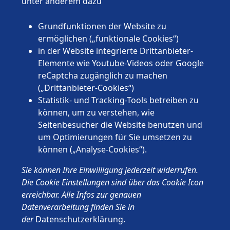
unter anderem dazu
Nordrhein-Westfalen
Rheinland-Pfalz
Grundfunktionen der Website zu
Saarland
ermöglichen („funktionale Cookies“)
Sachsen
in der Website integrierte Drittanbieter-
Sachsen-Anhalt
Elemente wie Youtube-Videos oder Google
Schleswig-Holstein
reCaptcha zugänglich zu machen
Thüringen
(„Drittanbieter-Cookies“)
Statistik- und Tracking-Tools betreiben zu
können, um zu verstehen, wie
Seitenbesucher die Website benutzen und
um Optimierungen für Sie umsetzen zu
können („Analyse-Cookies“).
© 2026 Wünschewagen, ein ehrenamtliches Projekt des ASB
Sie können Ihre Einwilligung jederzeit widerrufen.
Deutschland e.V.
Impressum
Die Cookie Einstellungen sind über das Cookie Icon
Datenschutz
erreichbar. Alle Infos zur genauen
ASB.de
Datenverarbeitung finden Sie in
der
Datenschutzerklärung
.