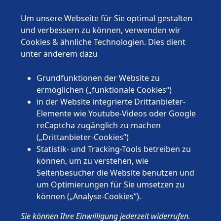
Bremen
Hamburg
Um unsere Webseite für Sie optimal gestalten
Hessen
und verbessern zu können, verwenden wir
Mecklenburg-Vorpommern
Cookies & ähnliche Technologien. Dies dient
Niedersachsen
unter anderem dazu
Nordrhein-Westfalen
Rheinland-Pfalz
Grundfunktionen der Website zu
Saarland
ermöglichen („funktionale Cookies“)
Sachsen
in der Website integrierte Drittanbieter-
Sachsen-Anhalt
Elemente wie Youtube-Videos oder Google
Schleswig-Holstein
reCaptcha zugänglich zu machen
Thüringen
(„Drittanbieter-Cookies“)
Statistik- und Tracking-Tools betreiben zu
können, um zu verstehen, wie
Seitenbesucher die Website benutzen und
um Optimierungen für Sie umsetzen zu
können („Analyse-Cookies“).
© 2026 Wünschewagen, ein ehrenamtliches Projekt des ASB
Sie können Ihre Einwilligung jederzeit widerrufen.
Deutschland e.V.