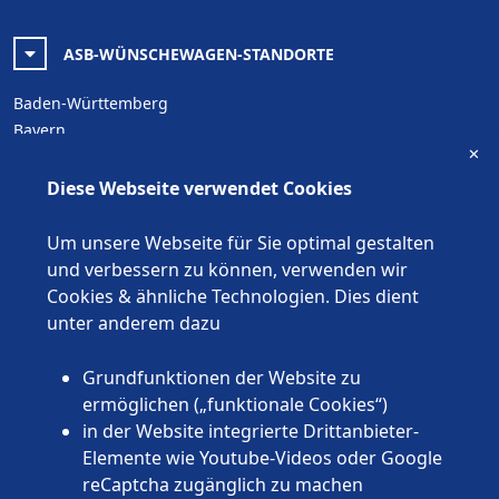
ASB-WÜNSCHEWAGEN-STANDORTE
Baden-Württemberg
Bayern
✕
Berlin
Brandenburg
Diese Webseite verwendet Cookies
Bremen
Hamburg
Um unsere Webseite für Sie optimal gestalten
Hessen
und verbessern zu können, verwenden wir
Mecklenburg-Vorpommern
Cookies & ähnliche Technologien. Dies dient
Niedersachsen
unter anderem dazu
Nordrhein-Westfalen
Rheinland-Pfalz
Grundfunktionen der Website zu
Saarland
ermöglichen („funktionale Cookies“)
Sachsen
in der Website integrierte Drittanbieter-
Sachsen-Anhalt
Elemente wie Youtube-Videos oder Google
Schleswig-Holstein
reCaptcha zugänglich zu machen