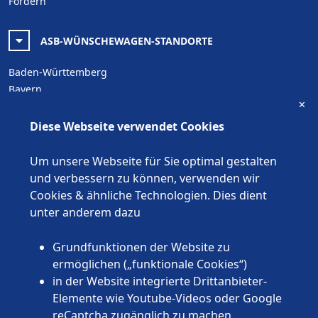
Fördern
ASB-WÜNSCHEWAGEN-STANDORTE
Baden-Württemberg
Bayern
✕
Berlin
Brandenburg
Diese Webseite verwendet Cookies
Bremen
Hamburg
Um unsere Webseite für Sie optimal gestalten
Hessen
und verbessern zu können, verwenden wir
Mecklenburg-Vorpommern
Cookies & ähnliche Technologien. Dies dient
Niedersachsen
unter anderem dazu
Nordrhein-Westfalen
Rheinland-Pfalz
Grundfunktionen der Website zu
Saarland
ermöglichen („funktionale Cookies“)
Sachsen
in der Website integrierte Drittanbieter-
Sachsen-Anhalt
Elemente wie Youtube-Videos oder Google
Schleswig-Holstein
reCaptcha zugänglich zu machen