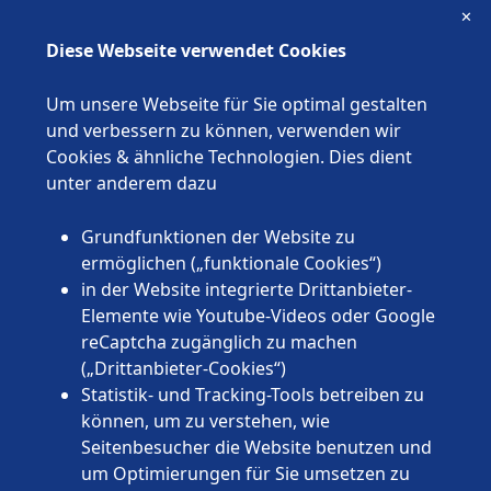
✕
Diese Webseite verwendet Cookies
Luisa Kern
Um unsere Webseite für Sie optimal gestalten
und verbessern zu können, verwenden wir
Tel.:
0221/47605-489
Cookies & ähnliche Technologien. Dies dient
wuenschewagen@asb.de
unter anderem dazu
ASB Deutschland e.V.
Sülzburgstraße 140
Grundfunktionen der Website zu
50937 Köln
ermöglichen („funktionale Cookies“)
in der Website integrierte Drittanbieter-
Elemente wie Youtube-Videos oder Google
reCaptcha zugänglich zu machen
(„Drittanbieter-Cookies“)
Statistik- und Tracking-Tools betreiben zu
Kontakt
können, um zu verstehen, wie
Complete required fields(
*
)
Seitenbesucher die Website benutzen und
um Optimierungen für Sie umsetzen zu