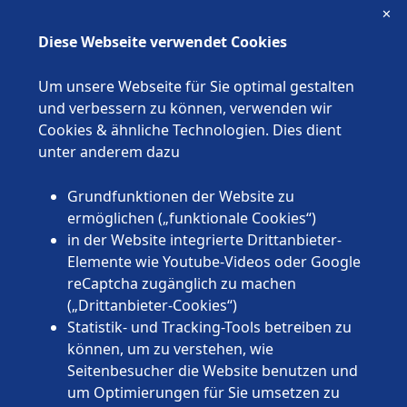
✕
Diese Webseite verwendet Cookies
Luisa Kern
Um unsere Webseite für Sie optimal gestalten
und verbessern zu können, verwenden wir
Tel.:
0221/47605-489
Cookies & ähnliche Technologien. Dies dient
wuenschewagen@asb.de
unter anderem dazu
ASB Deutschland e.V.
Sülzburgstraße 140
Grundfunktionen der Website zu
50937 Köln
ermöglichen („funktionale Cookies“)
in der Website integrierte Drittanbieter-
Elemente wie Youtube-Videos oder Google
reCaptcha zugänglich zu machen
(„Drittanbieter-Cookies“)
Statistik- und Tracking-Tools betreiben zu
Kontakt
können, um zu verstehen, wie
Complete required fields(
*
)
Seitenbesucher die Website benutzen und
um Optimierungen für Sie umsetzen zu