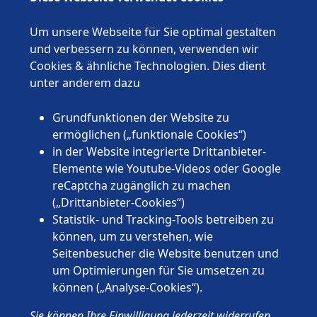
Bremen
Hamburg
Um unsere Webseite für Sie optimal gestalten
Hessen
und verbessern zu können, verwenden wir
Mecklenburg-Vorpommern
Cookies & ähnliche Technologien. Dies dient
Niedersachsen
unter anderem dazu
Nordrhein-Westfalen
Rheinland-Pfalz
Grundfunktionen der Website zu
Saarland
ermöglichen („funktionale Cookies“)
Sachsen
in der Website integrierte Drittanbieter-
Sachsen-Anhalt
Elemente wie Youtube-Videos oder Google
Schleswig-Holstein
reCaptcha zugänglich zu machen
Thüringen
(„Drittanbieter-Cookies“)
Statistik- und Tracking-Tools betreiben zu
können, um zu verstehen, wie
Seitenbesucher die Website benutzen und
um Optimierungen für Sie umsetzen zu
können („Analyse-Cookies“).
© 2026 Wünschewagen, ein ehrenamtliches Projekt des ASB
Sie können Ihre Einwilligung jederzeit widerrufen.
Deutschland e.V.