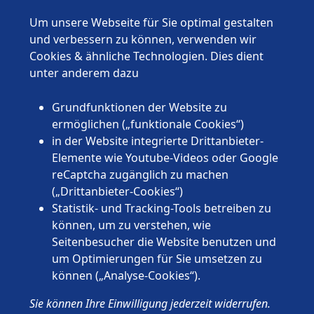
Bremen
Hamburg
Um unsere Webseite für Sie optimal gestalten
Hessen
und verbessern zu können, verwenden wir
Mecklenburg-Vorpommern
Cookies & ähnliche Technologien. Dies dient
Niedersachsen
unter anderem dazu
Nordrhein-Westfalen
Rheinland-Pfalz
Grundfunktionen der Website zu
Saarland
ermöglichen („funktionale Cookies“)
Sachsen
in der Website integrierte Drittanbieter-
Sachsen-Anhalt
Elemente wie Youtube-Videos oder Google
Schleswig-Holstein
reCaptcha zugänglich zu machen
Thüringen
(„Drittanbieter-Cookies“)
Statistik- und Tracking-Tools betreiben zu
können, um zu verstehen, wie
Seitenbesucher die Website benutzen und
um Optimierungen für Sie umsetzen zu
können („Analyse-Cookies“).
© 2026 Wünschewagen, ein ehrenamtliches Projekt des ASB
Sie können Ihre Einwilligung jederzeit widerrufen.
Deutschland e.V.